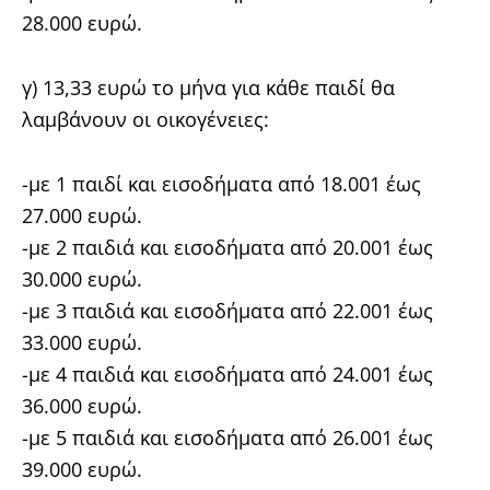
28.000 ευρώ.
γ) 13,33 ευρώ το μήνα για κάθε παιδί θα
λαμβάνουν οι οικογένειες:
-με 1 παιδί και εισοδήματα από 18.001 έως
27.000 ευρώ.
-με 2 παιδιά και εισοδήματα από 20.001 έως
30.000 ευρώ.
-με 3 παιδιά και εισοδήματα από 22.001 έως
33.000 ευρώ.
-με 4 παιδιά και εισοδήματα από 24.001 έως
36.000 ευρώ.
-με 5 παιδιά και εισοδήματα από 26.001 έως
39.000 ευρώ.