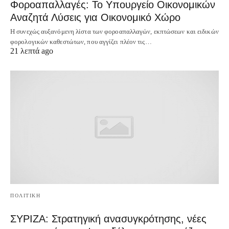
Φοροαπαλλαγές: Το Υπουργείο Οικονομικών
Αναζητά Λύσεις για Οικονομικό Χώρο
Η συνεχώς αυξανόμενη λίστα των φοροαπαλλαγών, εκπτώσεων και ειδικών
φορολογικών καθεστώτων, που αγγίζει πλέον τις…
21 λεπτά ago
ΠΟΛΙΤΙΚΗ
ΣΥΡΙΖΑ: Στρατηγική ανασυγκρότησης, νέες