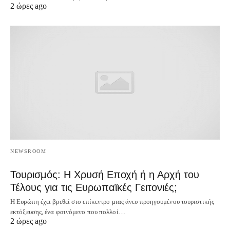
2 ώρες ago
NEWSROOM
Τουρισμός: Η Χρυσή Εποχή ή η Αρχή του
Τέλους για τις Ευρωπαϊκές Γειτονιές;
Η Ευρώπη έχει βρεθεί στο επίκεντρο μιας άνευ προηγουμένου τουριστικής
εκτόξευσης, ένα φαινόμενο που πολλοί…
2 ώρες ago