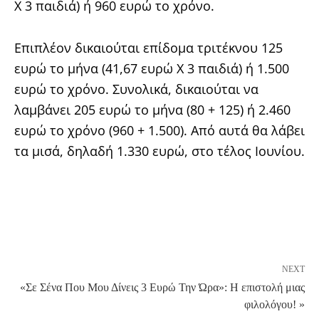
Χ 3 παιδιά) ή 960 ευρώ το χρόνο.
Επιπλέον δικαιούται επίδομα τριτέκνου 125
ευρώ το μήνα (41,67 ευρώ Χ 3 παιδιά) ή 1.500
ευρώ το χρόνο. Συνολικά, δικαιούται να
λαμβάνει 205 ευρώ το μήνα (80 + 125) ή 2.460
ευρώ το χρόνο (960 + 1.500). Από αυτά θα λάβει
τα μισά, δηλαδή 1.330 ευρώ, στο τέλος Ιουνίου.
NEXT
«Σε Σένα Που Μου Δίνεις 3 Ευρώ Την Ώρα»: Η επιστολή μιας
φιλολόγου! »