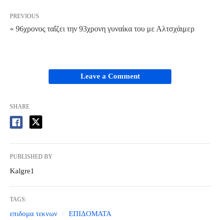
PREVIOUS
« 96χρονος ταΐζει την 93χρονη γυναίκα του με Αλτσχάιμερ
Leave a Comment
SHARE
PUBLISHED BY
Kalgre1
TAGS:
επιδομα τεκνων
ΕΠΙΔΟΜΑΤΑ