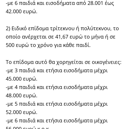
-με 6 παιδιά και εισοδήματα από 28.001 έως
42.000 ευρώ.
2) Ειδικό επίδομα τρίτεκνου ή πολύτεκνου, το
οποίο ανέρχεται σε 41,67 ευρώ το μήνα ή σε
500 ευρώ το χρόνο για κάθε παιδί.
Το επίδομα αυτό θα χορηγείται σε οικογένειες:
-με 3 παιδιά και ετήσια εισοδήματα μέχρι
45.000 ευρώ.
-με 4 παιδιά και ετήσια εισοδήματα μέχρι
48.000 ευρώ.
-με 5 παιδιά και ετήσια εισοδήματα μέχρι
52.000 ευρώ.
-με 6 παιδιά και ετήσια εισοδήματα μέχρι
56.000 ευρώ κ.ο.κ.