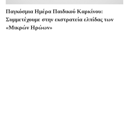
Παγκόσμια Ημέρα Παιδικού Καρκίνου:
Συμμετέχουμε στην εκστρατεία ελπίδας των
«Μικρών Ηρώων»