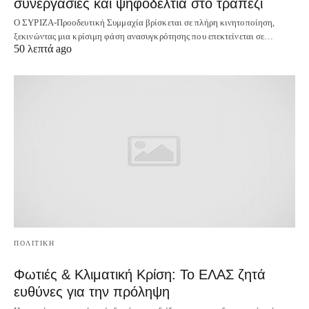
συνεργασίες και ψηφοδέλτια στο τραπέζι
Ο ΣΥΡΙΖΑ-Προοδευτική Συμμαχία βρίσκεται σε πλήρη κινητοποίηση,
ξεκινώντας μια κρίσιμη φάση ανασυγκρότησης που επεκτείνεται σε…
50 λεπτά ago
ΠΟΛΙΤΙΚΗ
Φωτιές & Κλιματική Κρίση: Το ΕΛΑΣ ζητά
ευθύνες για την πρόληψη