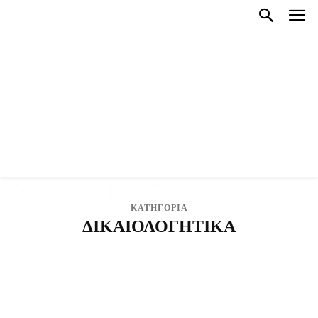
ΚΑΤΗΓΟΡΙΑ
ΔΙΚΑΙΟΛΟΓΗΤΙΚΑ
AUTO-MOTO
CRYPTO - ΟΙΚΟΝΟΜΙΑ
MEDIA
NEWSROOM
NLP COACHING
OIKONOMIA
SEX & ΣΧΕΣΕΙΣ
VIRAL
ΑΘΛΗΤΙΣΜΟΣ
ΑΝΕΚΔΟΤΑ
ΑΝΘΡΩΠΟΙ
ΑΥΤΟΔΙΟΙΚΗΣΗ
ΓΟΝΕΙΣ-ΠΑΙΔΙ
ΓΥΝΑΙΚΑ
ΔΕΛΤΙΟ ΚΑΙΡΟΥ
ΔΗΜΟΙ
ΕΘΝΙΚΑ ΘΕΜΑΤΑ
ΕΛΛΑΔΑ
ΕΛΛΗΝΕΣ
ΕΛΛΗΝΟΤΟΥΡΚΙΚΑ
ΕΝΔΙΑΦΕΡΟΝΤΑ
ΕΠΙΧΕΙΡΗΣΕΙΣ
ΖΩΔΙΑ
ΘΕΣΕΙΣ ΕΡΓΑΣΙΑΣ
ΘΡΗΣΚΕΙΑ
ΚΑΛΗΜΕΡΑ ΚΡΗΤΗ
ΚΑΛΗΜΕΡΑ ΚΥΠΡΟΣ
ΚΟΡΩΝΟΪΌΣ - COVID-19