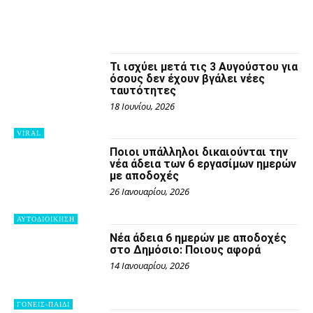
ΚΟΣΜΟΣ
ΟΜΟΓΕΝΕΙΑ
ΠΑΙΔΕΊΑ
ΠΑΙΔΕΙΑ
ΠΕΡΙΒΑΛΛΟΝ
ΠΕΡΙΣΣΟΤΕΡΑ
ΠΕΡΙΦΕΡΕΙΕΣ
ΠΟΛΙΤΙΚΗ
ΠΟΛΙΤΙΣΜΟΣ
ΠΡΩΤΟΣΕΛΙΔΑ
ΣΠΟΡ
ΣΥΝΤΑΓΕΣ
ΣΥΝΤΑΓΕΣ
ΤΕΧΝΟΛΟΓΙΑ
ΤΟΥΡΙΣΜΟΣ
ΥΓΕΙΑ
ΦΙΛΙΚΕΣ ΙΣΤΟΣΕΛΙΔΕΣ
Τι ισχύει μετά τις 3 Αυγούστου για
όσους δεν έχουν βγάλει νέες
ταυτότητες
18 Ιουνίου, 2026
VIRAL
Ποιοι υπάλληλοι δικαιούνται την
νέα άδεια των 6 εργασίμων ημερών
με αποδοχές
26 Ιανουαρίου, 2026
ΑΥΤΟΔΙΟΙΚΗΣΗ
Νέα άδεια 6 ημερών με αποδοχές
στο Δημόσιο: Ποιους αφορά
14 Ιανουαρίου, 2026
ΓΟΝΕΙΣ-ΠΑΙΔΙ