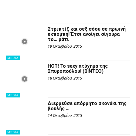
ΚΟΣΜΟΣ
ΟΜΟΓΕΝΕΙΑ
ΠΑΙΔΕΊΑ
ΠΑΙΔΕΙΑ
ΠΕΡΙΒΑΛΛΟΝ
ΠΕΡΙΣΣΟΤΕΡΑ
ΠΕΡΙΦΕΡΕΙΕΣ
ΠΟΛΙΤΙΚΗ
ΠΟΛΙΤΙΣΜΟΣ
ΠΡΩΤΟΣΕΛΙΔΑ
ΣΠΟΡ
ΣΥΝΤΑΓΕΣ
ΣΥΝΤΑΓΕΣ
ΤΕΧΝΟΛΟΓΙΑ
ΤΟΥΡΙΣΜΟΣ
ΥΓΕΙΑ
ΦΙΛΙΚΕΣ ΙΣΤΟΣΕΛΙΔΕΣ
Στριπτίζ και σεξ σόου σε πρωινή
εκπομπή! Έτσι ανοίγει σίγουρα
το… μάτι
19 Οκτωβρίου, 2015
MEDIA
HOT! Το sexy ατύχημα της
Σπυροπούλου! (ΒΙΝΤΕΟ)
18 Οκτωβρίου, 2015
MEDIA
Διερρεύσε απόρρητο σκονάκι της
βουλής …
14 Οκτωβρίου, 2015
MEDIA