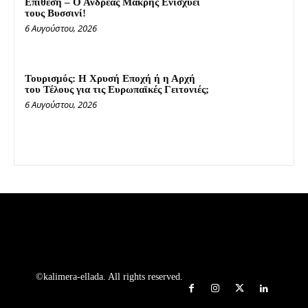
Επίθεση – Ο Ανδρέας Μακρής Ενισχύει
τους Βυσσινί!
6 Αυγούστου, 2026
Τουρισμός: Η Χρυσή Εποχή ή η Αρχή
του Τέλους για τις Ευρωπαϊκές Γειτονιές;
6 Αυγούστου, 2026
©kalimera-ellada. All rights reserved.