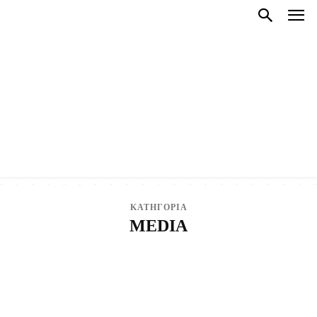
ΚΑΤΗΓΟΡΙΑ
MEDIA
AUTO-MOTO
CRYPTO - ΟΙΚΟΝΟΜΙΑ
NEWSROOM
NLP COACHING
OIKONOMIA
SEX & ΣΧΕΣΕΙΣ
VIRAL
ΑΘΛΗΤΙΣΜΟΣ
ΑΝΕΚΔΟΤΑ
ΑΝΘΡΩΠΟΙ
ΑΥΤΟΔΙΟΙΚΗΣΗ
ΓΟΝΕΙΣ-ΠΑΙΔΙ
ΓΥΝΑΙΚΑ
ΔΕΛΤΙΟ ΚΑΙΡΟΥ
ΔΗΜΟΙ
ΔΙΚΑΙΟΛΟΓΗΤΙΚΑ
ΕΘΝΙΚΑ ΘΕΜΑΤΑ
ΕΛΛΑΔΑ
ΕΛΛΗΝΕΣ
ΕΛΛΗΝΟΤΟΥΡΚΙΚΑ
ΕΝΔΙΑΦΕΡΟΝΤΑ
ΕΠΙΧΕΙΡΗΣΕΙΣ
ΖΩΔΙΑ
ΘΕΣΕΙΣ ΕΡΓΑΣΙΑΣ
ΘΡΗΣΚΕΙΑ
ΚΑΛΗΜΕΡΑ ΚΡΗΤΗ
ΚΑΛΗΜΕΡΑ ΚΥΠΡΟΣ
ΚΟΡΩΝΟΪΌΣ - COVID-19