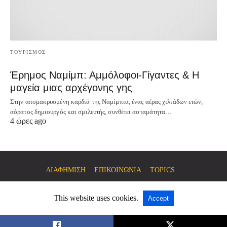
ΤΟΥΡΙΣΜΟΣ
Έρημος Ναμίμπ: Αμμόλοφοι-Γίγαντες & Η
μαγεία μιας αρχέγονης γης
Στην απομακρυσμένη καρδιά της Ναμίμπια, ένας αέρας χιλιάδων ετών,
αόρατος δημιουργός και σμιλευτής, συνθέτει ασταμάτητα…
4 ώρες ago
ΔΙΑΦΗΜΙΣΗ
ΕΠΙΚΟΙΝΩΝΙΑ
TOPICS
This website uses cookies.
Accept
All Rights Reserved
View Non-AMP Version