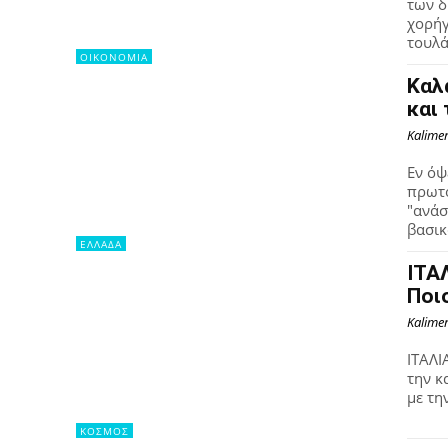
των δ
χορήγ
τουλά
OIKONOMIA
Καλ
και
Kalime
Εν όψ
πρωτο
"ανάσ
βασικ
ΕΛΛΑΔΑ
ΙΤΑ
Ποι
Kalime
ΙΤΑΛΙ
την κ
με τη
ΚΟΣΜΟΣ