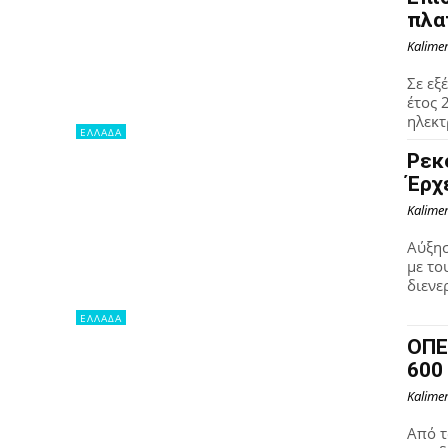
πλα
Kalime
Σε εξ
έτος 
ηλεκτ
ΕΛΛΑΔΑ
Ρεκ
Έρχ
Kalime
Αύξησ
με το
διενε
ΕΛΛΑΔΑ
ΟΠΕ
600
Kalime
Από τ