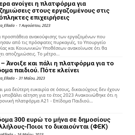
ερα ανοίγει η πλατφόρμα για
ζημιώσεις στους εργαζομένους στις
όπληκτες επιχειρήσεις
ra_Ellada
-
1 Αυγούστου, 2023
α προσπάθεια ανακούφισης των εργαζομένων που
ησαν από τις πρόσφατες πυρκαγιές, το Υπουργείο
ίας και Κοινωνικών Υποθέσεων ανακοίνωσε ότι θα
ει αποζημιώσεις. Το μέτρο...
 – Άνοιξε και πάλι η πλατφόρμα για το
δομα παιδιού. Πότε κλείνει
ra_Ellada
-
31 Μαΐου, 2023
αι μια δεύτερη ευκαιρία σε όσους, δικαιούχους δεν έχουν
 υποβάλει αίτηση για το έτος 2023 Ανακοινώθηκε ότι η
ρονική πλατφόρμα Α21 - Επίδομα Παιδιού...
δομα 300 ευρώ το μήνα σε δημοσίους
λλήλους-Ποιοι το δικαιούνται (ΦΕΚ)
raEllada
-
16 Μαΐου, 2023