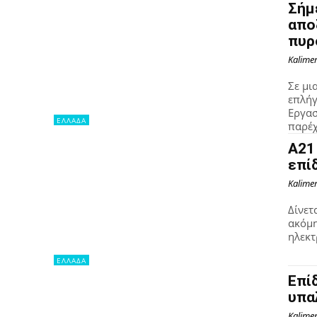
Σήμ
απο
πυρ
Kalime
Σε μι
επλήγ
Εργασ
ΕΛΛΑΔΑ
παρέχ
A21
επί
Kalime
Δίνετ
ακόμη
ηλεκτ
ΕΛΛΑΔΑ
Επί
υπα
Kalime