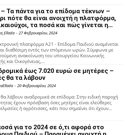
 – Τα πάντα για το επίδομα τέκνων –
ρι πότε θα είναι ανοιχτή η πλατφόρμα,
ικαιούχοι, τα ποσά και πώς γίνεται η...
ra_Ellada
-
27 Φεβρουαρίου, 2024
κτρονική πλατφόρμα Α21 - Επίδομα Παιδιού αναμένεται
ναι διαθέσιμη εντός των επόμενων ωρών. Σύμφωνα με
ούμενη ανακοίνωση του υπουργείου Κοινωνικής
ής και Οικογένειας,...
δρομικά έως 7.020 ευρώ σε μητέρες –
ές θα τα λάβουν
raEllada
-
20 Φεβρουαρίου, 2024
 θα λάβουν αναδρομικά σε επίδομα: Στην ειδική παροχή
τητας έχουν πρόσβαση όσες μητέρες είναι ελεύθερες
ελματίες ή αγρότισσες, κάτι που σημαίνει ότι έχουν...
ποσά για το 2024 σε ό,τι αφορά στο
δομα Παιδιού – Παραμένει ανοιχτή η