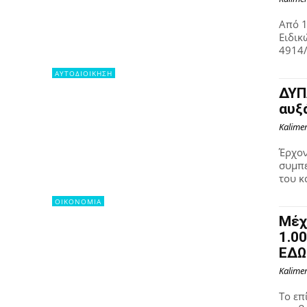
Από 1
Ειδικ
4914/
ΑΥΤΟΔΙΟΙΚΗΣΗ
ΔΥΠ
αυξ
Kalime
Έρχον
συμπε
του κ
OIKONOMIA
Μέχ
1.0
ΕΔΩ
Kalime
Το επ