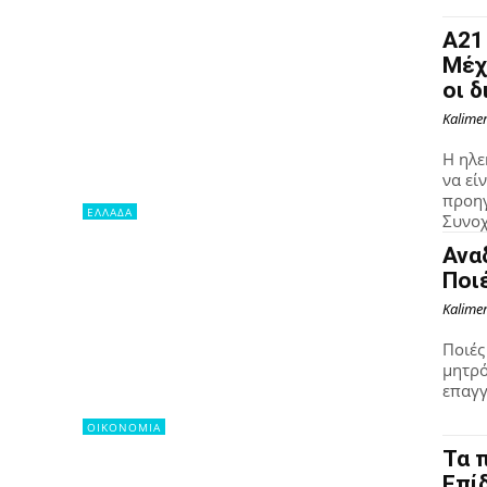
Α21
Μέχ
οι δ
Kalime
Η ηλε
να εί
προηγ
ΕΛΛΑΔΑ
Συνοχ
Ανα
Ποι
Kalime
Ποιές
μητρό
επαγγ
OIKONOMIA
Τα 
Επί