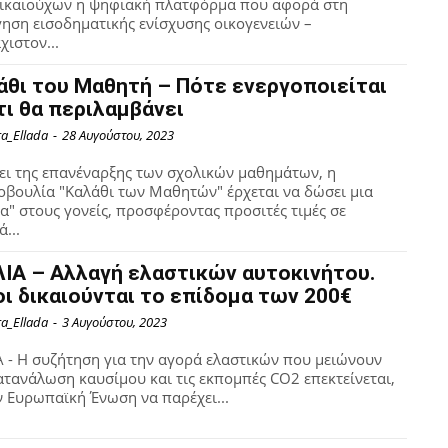
ικαιούχων η ψηφιακή πλατφόρμα που αφορά στη
ηση εισοδηματικής ενίσχυσης οικογενειών –
χιστον...
άθι του Μαθητή – Πότε ενεργοποιείται
 τι θα περιλαμβάνει
ra_Ellada
-
28 Αυγούστου, 2023
ει της επανέναρξης των σχολικών μαθημάτων, η
βουλία "Καλάθι των Μαθητών" έρχεται να δώσει μια
α" στους γονείς, προσφέροντας προσιτές τιμές σε
ά...
ΛΙΑ – Αλλαγή ελαστικών αυτοκινήτου.
οι δικαιούνται το επίδομα των 200€
ra_Ellada
-
3 Αυγούστου, 2023
Α - Η συζήτηση για την αγορά ελαστικών που μειώνουν
ατανάλωση καυσίμου και τις εκπομπές CO2 επεκτείνεται,
ν Ευρωπαϊκή Ένωση να παρέχει...