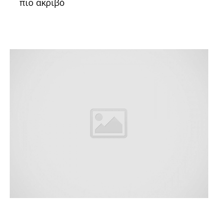
πιο ακριβό