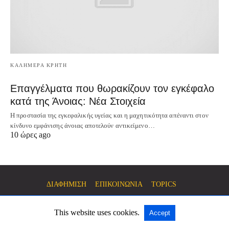
ΚΑΛΗΜΕΡΑ ΚΡΗΤΗ
Επαγγέλματα που θωρακίζουν τον εγκέφαλο
κατά της Άνοιας: Νέα Στοιχεία
Η προστασία της εγκεφαλικής υγείας και η μαχητικότητα απέναντι στον
κίνδυνο εμφάνισης άνοιας αποτελούν αντικείμενο…
10 ώρες ago
ΔΙΑΦΗΜΙΣΗ
ΕΠΙΚΟΙΝΩΝΙΑ
TOPICS
This website uses cookies.
Accept
All Rights Reserved
View Non-AMP Version