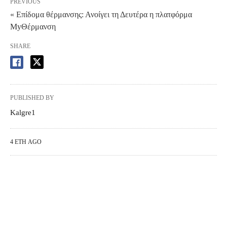
PREVIOUS
« Επίδομα θέρμανσης: Ανοίγει τη Δευτέρα η πλατφόρμα
MyΘέρμανση
SHARE
PUBLISHED BY
Kalgre1
4 ΈΤΗ AGO