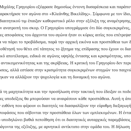
Μιχάλης Γρηγορίου εξέφρασε δημοσίως έντονη δυσαρέσκεια και παράπον
χαρακτήρισε τον αγώνα στο «Κλεάνθης Βικελίδης». Σύμφωνα με τον ίδιο,
διαιτητικού τιμ έπαιξαν καθοριστικό ρόλο στην εξέλιξη της αναμέτρηση
ν ανατροπή του σκορ. Ο Γρηγορίου υπογράμμισε ότι δύο συγκεκριμένες, 
ς αποφάσεις του άρχοντα του αγώνα ήταν οι κύριες αιτίες που επέτρεψα
 να πάρει το προβάδισμα, παρά την αρχική εικόνα και προσπάθεια των 
οθέτησή του θέτει επί τάπητος το ζήτημα της επίδρασης που έχουν οι δια
λικό αποτέλεσμα, ειδικά σε αγώνες υψηλής έντασης και κρισιμότητας, υπ
 αντικειμενικότητας και της ακρίβειας. Η κριτική του Γρηγορίου δεν περ
ώσεις, αλλά εστίασε στην κρισιμότητα συγκεκριμένων στιγμών του παιχνι
καν να αλλάζουν την ψυχολογία και τη δυναμική του αγώνα.
ρά τη μαχητικότητα και την προσήλωση στην τακτική που έδειξαν οι ποδ
ες υποδείξεις θα μπορούσαν να αναιρέσουν κάθε προσπάθεια. Αυτή η ά
ν ευθύνη που φέρουν οι διαιτητές να διασφαλίζουν την εύρυθμη διεξαγωγ
ποφάσεις που σέβονται την προσπάθεια όλων των εμπλεκομένων. Η έντ
υποδηλώνει βαθιά πεποίθηση ότι οι διαιτητικές αυταρχικές παρεμβάσει
άγοντα της εξέλιξης, με αρνητικό αντίκτυπο στην ομάδα του. Η δήλωση