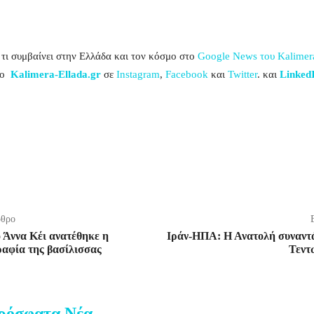
τι συμβαίνει στην Ελλάδα και τον κόσμο στο
Google News του Kalimera
το
Kalimera-Ellada.gr
σε
Instagram
,
Facebook
και
Twi
tter
. και
LinkedI
ρθρο
ό Άννα Κέι ανατέθηκε η
Ιράν-ΗΠΑ: Η Ανατολή συναντά
ραφία της βασίλισσας
Τεντ
ρόσφατα Νέα