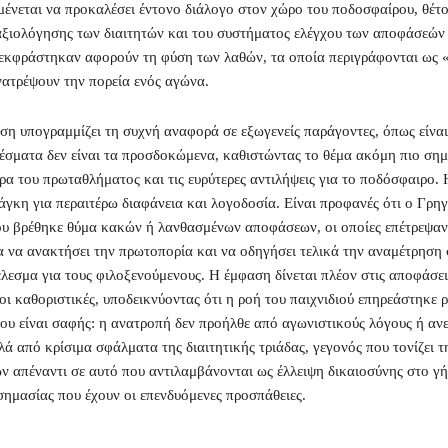
ένεται να προκαλέσει έντονο διάλογο στον χώρο του ποδοσφαίρου, θέτο
αξιολόγησης των διαιτητών και του συστήματος ελέγχου των αποφάσεών 
εκφράστηκαν αφορούν τη φύση των λαθών, τα οποία περιγράφονται ως 
νατρέψουν την πορεία ενός αγώνα.
ση υπογραμμίζει τη συχνή αναφορά σε εξωγενείς παράγοντες, όπως είναι 
έσματα δεν είναι τα προσδοκώμενα, καθιστώντας το θέμα ακόμη πιο σημ
ρα του πρωταθλήματος και τις ευρύτερες αντιλήψεις για το ποδόσφαιρο.
νάγκη για περαιτέρω διαφάνεια και λογοδοσία. Είναι προφανές ότι ο Γρη
ου βρέθηκε θύμα κακών ή λανθασμένων αποφάσεων, οι οποίες επέτρεψαν
 να ανακτήσει την πρωτοπορία και να οδηγήσει τελικά την αναμέτρηση 
λεσμα για τους φιλοξενούμενους. Η έμφαση δίνεται πλέον στις αποφάσει
οι καθοριστικές, υποδεικνύοντας ότι η ροή του παιχνιδιού επηρεάστηκε ρ
του είναι σαφής: η ανατροπή δεν προήλθε από αγωνιστικούς λόγους ή αν
λά από κρίσιμα σφάλματα της διαιτητικής τριάδας, γεγονός που τονίζει 
 απέναντι σε αυτό που αντιλαμβάνονται ως έλλειψη δικαιοσύνης στο γή
σημασίας που έχουν οι επενδυόμενες προσπάθειες.