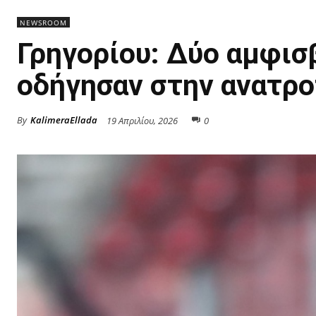
NEWSROOM
Γρηγορίου: Δύο αμφι
οδήγησαν στην ανατρ
By
KalimeraEllada
19 Απριλίου, 2026
0