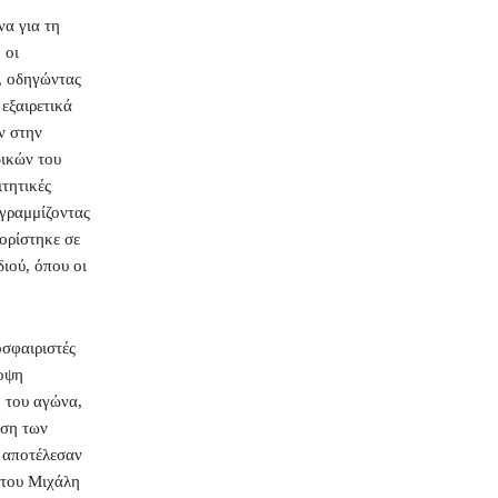
α για τη
 οι
ς, οδηγώντας
εξαιρετικά
ν στην
δικών του
ιτητικές
ογραμμίζοντας
ιορίστηκε σε
διού, όπου οι
οσφαιριστές
ποψη
ή του αγώνα,
αση των
ς αποτέλεσαν
 του Μιχάλη