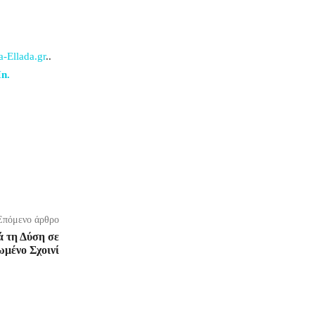
-Ellada.gr
..
n.
Επόμενο άρθρο
 τη Δύση σε
ωμένο Σχοινί