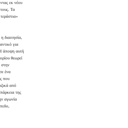
ντας εκ νέου
τους. Τα
«τεράστια»
η διαιτησία,
αντικό για
 Η άποψη αυτή
γορίου θεωρεί
 στην
σε ένα
ς που
ιζικά από
επάρκεια της
την αγωνία
πεδο,