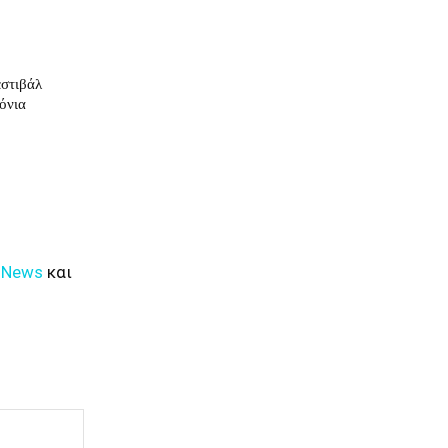
εστιβάλ
όνια
 News
και