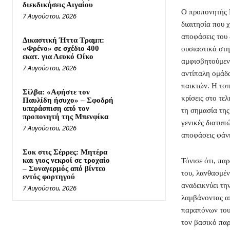
διεκδικήσεις Αιγαίου
Ο προπονητής 
7 Αυγούστου, 2026
διαιτησία που 
αποφάσεις του 
Δικαστική Ήττα Τραμπ:
«Φρένο» σε σχέδιο 400
ουσιαστικά στη
εκατ. για Λευκό Οίκο
αμφισβητούμενε
7 Αυγούστου, 2026
αντίπαλη ομάδα
παικτών. Η τοπ
Σίλβα: «Αφήστε τον
κρίσεις στο τε
Παυλίδη ήσυχο» – Σφοδρή
υπεράσπιση από τον
τη σημασία της
προπονητή της Μπενφίκα
γενικές διατυπ
7 Αυγούστου, 2026
αποφάσεις φάνη
Σοκ στις Σέρρες: Μητέρα
και γιος νεκροί σε τροχαίο
Τόνισε ότι, πα
– Συναγερμός από βίντεο
του, λανθασμέν
εντός φορτηγού
αναδεικνύει τη
7 Αυγούστου, 2026
λαμβάνοντας α
παραπόνων του 
τον βασικό παρ