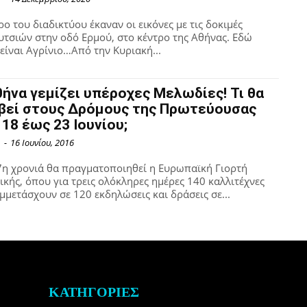
ρο του διαδικτύου έκαναν οι εικόνες με τις δοκιμές
τσιών στην οδό Ερμού, στο κέντρο της Αθήνας. Εδώ
είναι Αγρίνιο…Από την Κυριακή...
θήνα γεμίζει υπέροχες Μελωδίες! Τι θα
βεί στους Δρόμους της Πρωτεύουσας
 18 έως 23 Ιουνίου;
1
-
16 Ιουνίου, 2016
7η χρονιά θα πραγματοποιηθεί η Ευρωπαϊκή Γιορτή
κής, όπου για τρεις ολόκληρες ημέρες 140 καλλιτέχνες
μμετάσχουν σε 120 εκδηλώσεις και δράσεις σε...
ΚΑΤΗΓΟΡΙΕΣ