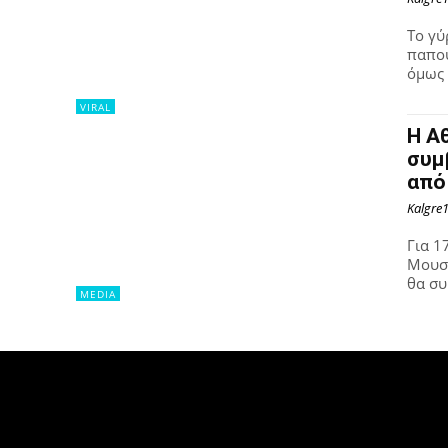
Το γύ
παπου
όμως 
VIRAL
Η Α
συμ
από
Kalgre
Για 1
Μουσι
θα συ
MEDIA