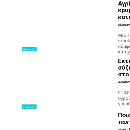
Αγρ
κρυ
κατ
Kalime
Μια 1
ντουλ
σύμφω
ΕΛΛΑΔΑ
κατηγ
Εκτ
σύζ
στο
Kalime
ΕΠΙΘΕ
υγρού
γυναί
ΕΛΛΑΔΑ
Ποι
παν
Kalgre