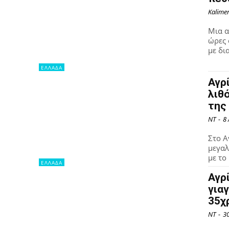
Kalime
Μια α
ώρες 
με δι
ΕΛΛΑΔΑ
Αγρ
λιθ
της
NT
-
8
Στο Α
μεγαλ
με το
ΕΛΛΑΔΑ
Αγρ
για
35χ
NT
-
3