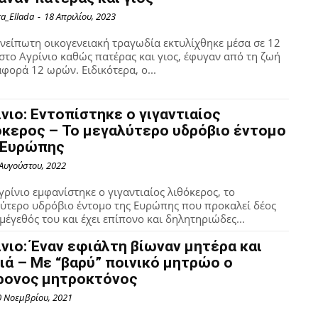
ra_Ellada
-
18 Απριλίου, 2023
νείπωτη οικογενειακή τραγωδία εκτυλίχθηκε μέσα σε 12
στο Αγρίνιο καθώς πατέρας και γιος, έφυγαν από τη ζωή
αφορά 12 ωρών. Ειδικότερα, ο...
ίνιο: Εντοπίστηκε ο γιγαντιαίος
όκερος – Το μεγαλύτερο υδρόβιο έντομο
 Ευρώπης
 Αυγούστου, 2022
γρίνιο εμφανίστηκε ο γιγαντιαίος λιθόκερος, το
ύτερο υδρόβιο έντομο της Ευρώπης που προκαλεί δέος
 μέγεθός του και έχει επίπονο και δηλητηριώδες...
ίνιο: Έναν εφιάλτη βίωναν μητέρα και
γιά – Με “βαρύ” ποινικό μητρώο ο
ρονος μητροκτόνος
0 Νοεμβρίου, 2021