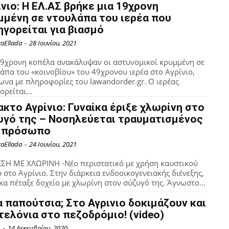
ίνιο: Η ΕΛ.ΑΣ βρήκε μια 19χρονη
μμένη σε ντουλάπα του ιερέα που
ηγορείται για βιασμό
raEllada
-
28 Ιουνίου, 2021
9χρονη κοπέλα ανακάλυψαν οι αστυνομικοί κρυμμένη σε
άπα του «κοινοβίου» του 49χρονου ιερέα στο Αγρίνιο,
να με πληροφορίες του lawandorder.gr. Ο ιερέας
ορείται...
ακτο Αγρίνιο: Γυναίκα έριξε χλωρίνη στο
υγό της – Νοσηλεύεται τραυματισμένος
 πρόσωπο
raEllada
-
24 Ιουνίου, 2021
ΣΗ ΜΕ ΧΛΩΡΙΝΗ -Νέο περιστατικό με χρήση καυστικού
 στο Αγρίνιο. Στην διάρκεια ενδοοικογενειακής διένεξης,
κα πέταξε δοχείο με χλωρίνη στον σύζυγό της. Άγνωστο...
α παπούτσια; Στο Αγρινιο δοκιμάζουν και
τελόνια στο πεζοδρόμιο! (video)
1
-
14 Δεκεμβρίου, 2020