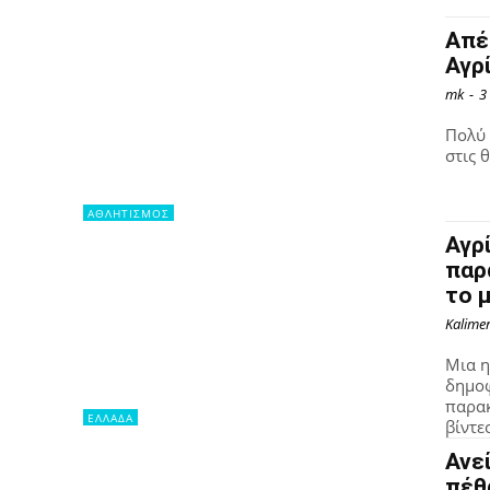
Απέ
Αγρ
mk
-
3
Πολύ 
στις θ
ΑΘΛΗΤΙΣΜΟΣ
Αγρί
παρ
το 
Kalime
Μια η
δημοφ
παρακ
ΕΛΛΑΔΑ
βίντεο
Ανε
πέθ