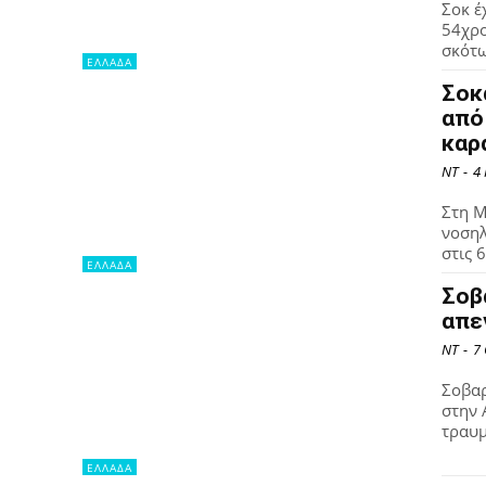
Σοκ έ
54χρο
σκότω
ΕΛΛΑΔΑ
Σοκ
από
καρ
NT
-
4
Στη Μ
νοσηλ
στις 
ΕΛΛΑΔΑ
Σοβ
απε
NT
-
7
Σοβαρ
στην 
τραυμ
ΕΛΛΑΔΑ