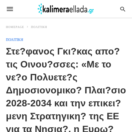
HOMEPAGE
ΠΟΛΙΤΙΚΗ
ΠΟΛΙΤΙΚΗ
Στε?φανος Γκι?κας απο?
τις Οινου?σσες: «Με το
νε?ο Πολυετε?ς
Δημοσιονομικο? Πλαι?σιο
2028-2034 και την επικει?
μενη Στρατηγικη? της ΕΕ
για τα Νησια?, η Ευρω?