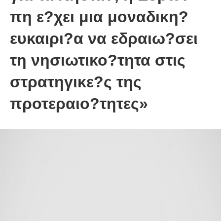
πη ε?χει μια μοναδικη?
ευκαιρι?α να εδραιω?σει
τη νησιωτικο?τητα στις
στρατηγικε?ς της
προτεραιο?τητες»