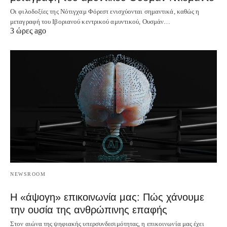
Οι φιλοδοξίες της Νότιγχαμ Φόρεστ ενισχύονται σημαντικά, καθώς η
μεταγραφή του Ιβοριανού κεντρικού αμυντικού, Ουσμάν…
3 ώρες ago
NEWSROOM
Η «άψογη» επικοινωνία μας: Πώς χάνουμε
την ουσία της ανθρώπινης επαφής
Στον αιώνα της ψηφιακής υπερσυνδεσιμότητας, η επικοινωνία μας έχει