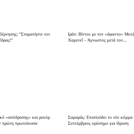
έρνησης: "Σταματήστε τον
Ιράν: Βίντεο με τον «άφαντο» Μοτ
έδρας!"
Χαμενεΐ – Άγνωστος μετά τον...
κό «απόδρασης» και ρεκόρ
Σαμαράς: Επισπεύδει το νέο κόμμα
ν πρώτη πρωτεύουσα
Σεπτέμβριος ορόσημο για ίδρυση