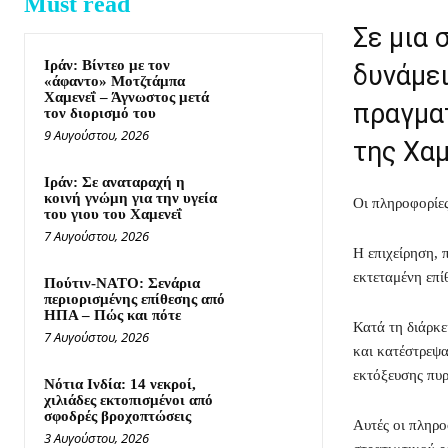
Must read
Σε μια 
Ιράν: Βίντεο με τον
δυνάμε
«άφαντο» Μοτζτάμπα
Χαμενεΐ – Άγνωστος μετά
πραγμα
τον διορισμό του
9 Αυγούστου, 2026
της Χαμ
Ιράν: Σε αναταραχή η
κοινή γνώμη για την υγεία
Οι πληροφορίες
του γιου του Χαμενεΐ
7 Αυγούστου, 2026
Η επιχείρηση, 
εκτεταμένη επί
Πούτιν-ΝΑΤΟ: Σενάρια
περιορισμένης επίθεσης από
ΗΠΑ – Πώς και πότε
Κατά τη διάρκε
7 Αυγούστου, 2026
και κατέστρεψα
εκτόξευσης πυρ
Νότια Ινδία: 14 νεκροί,
χιλιάδες εκτοπισμένοι από
σφοδρές βροχοπτώσεις
Αυτές οι πληρο
3 Αυγούστου, 2026