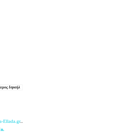
λεμος Ισραήλ
-Ellada.gr
..
n.