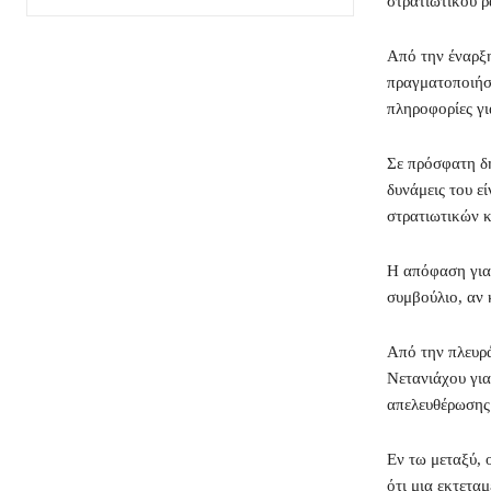
στρατιωτικού 
Από την έναρξη
πραγματοποιήσε
πληροφορίες γι
Σε πρόσφατη δή
δυνάμεις του ε
στρατιωτικών κ
Η απόφαση για
συμβούλιο, αν κ
Από την πλευρά
Νετανιάχου για
απελευθέρωσης
Εν τω μεταξύ,
ότι μια εκτετα