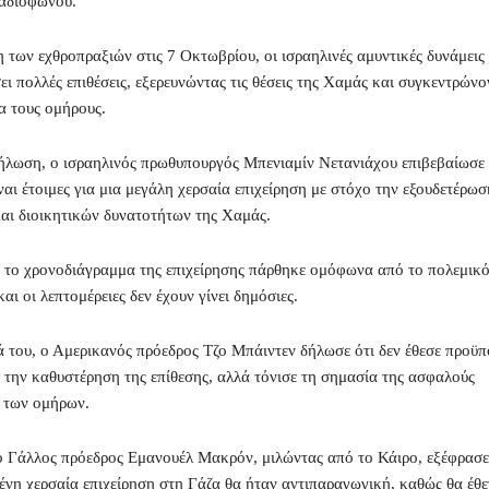
ραδιοφώνου.
 των εχθροπραξιών στις 7 Οκτωβρίου, οι ισραηλινές αμυντικές δυνάμεις
ι πολλές επιθέσεις, εξερευνώντας τις θέσεις της Χαμάς και συγκεντρώνο
α τους ομήρους.
λωση, ο ισραηλινός πρωθυπουργός Μπενιαμίν Νετανιάχου επιβεβαίωσε ό
ίναι έτοιμες για μια μεγάλη χερσαία επιχείρηση με στόχο την εξουδετέρω
αι διοικητικών δυνατοτήτων της Χαμάς.
 το χρονοδιάγραμμα της επιχείρησης πάρθηκε ομόφωνα από το πολεμικό
αι οι λεπτομέρειες δεν έχουν γίνει δημόσιες.
 του, ο Αμερικανός πρόεδρος Τζο Μπάιντεν δήλωσε ότι δεν έθεσε προϋπ
 την καθυστέρηση της επίθεσης, αλλά τόνισε τη σημασία της ασφαλούς
 των ομήρων.
 ο Γάλλος πρόεδρος Εμανουέλ Μακρόν, μιλώντας από το Κάιρο, εξέφρασ
μένη χερσαία επιχείρηση στη Γάζα θα ήταν αντιπαραγωγική, καθώς θα έθε