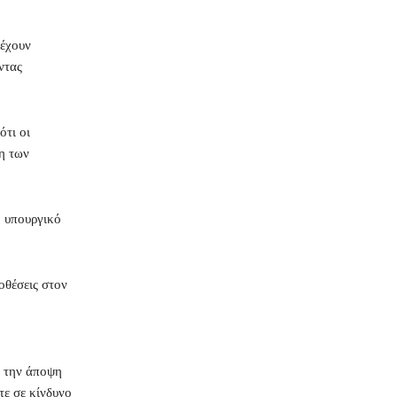
 έχουν
ντας
τι οι
ση των
 υπουργικό
οθέσεις στον
ε την άποψη
τε σε κίνδυνο