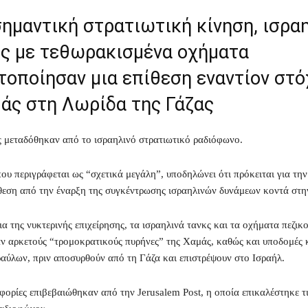
σημαντική στρατιωτική κίνηση, ισρα
ις με τεθωρακισμένα οχήματα
τοποίησαν μια επίθεση εναντίον στ
άς στη Λωρίδα της Γάζας
 μεταδόθηκαν από το ισραηλινό στρατιωτικό ραδιόφωνο.
που περιγράφεται ως “σχετικά μεγάλη”, υποδηλώνει ότι πρόκειται για την
θεση από την έναρξη της συγκέντρωσης ισραηλινών δυνάμεων κοντά στη
ια της νυκτερινής επιχείρησης, τα ισραηλινά τανκς και τα οχήματα πεζικ
ν αρκετούς “τρομοκρατικούς πυρήνες” της Χαμάς, καθώς και υποδομές κ
αύλων, πριν αποσυρθούν από τη Γάζα και επιστρέψουν στο Ισραήλ.
φορίες επιβεβαιώθηκαν από την Jerusalem Post, η οποία επικαλέστηκε τι