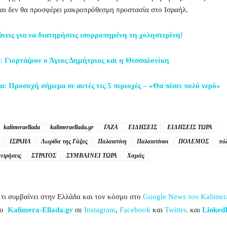
αι δεν θα προσφέρει μακροπρόθεσμη προστασία στο Ισραήλ.
άνεις για να διατηρήσεις ισορροπημένη τη χοληστερίνη!
 Γιορτάζουν ο Άγιος Δημήτριος και η Θεσσαλονίκη
α: Προσοχή σήμερα σε αυτές τις 5 περιοχές – «Θα πέσει πολύ νερό»
kalimeraellada
kalimeraellada.gr
ΓΑΖΑ
ΕΙΔΗΣΕΙΣ
ΕΙΔΗΣΕΙΣ ΤΩΡΑ
ΙΣΡΑΗΛ
Λωρίδα της Γάζας
Παλαιστίνη
Παλαιστίνιοι
ΠΟΛΕΜΟΣ
πό
χειρήσεις
ΣΤΡΑΤΟΣ
ΣΥΜΒΑΙΝΕΙ ΤΩΡΑ
Χαμάς
τι συμβαίνει στην Ελλάδα και τον κόσμο στο
Google News του Kalimera
το
Kalimera-Ellada.gr
σε
Instagram
,
Facebook
και
Twi
tter
. και
LinkedI