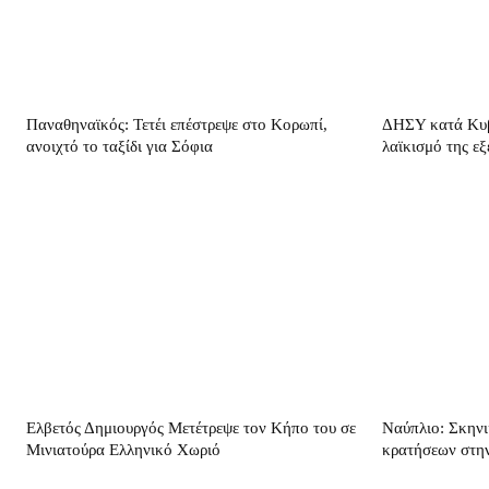
Παναθηναϊκός: Τετέι επέστρεψε στο Κορωπί,
ΔΗΣΥ κατά Κυβ
ανοιχτό το ταξίδι για Σόφια
λαϊκισμό της εξ
Ελβετός Δημιουργός Μετέτρεψε τον Κήπο του σε
Ναύπλιο: Σκηνι
Μινιατούρα Ελληνικό Χωριό
κρατήσεων στη