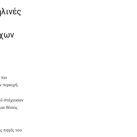
ηλινές
όχων
 πιο
ν περιοχή.
ού στόχευσαν
αι θέσεις
ς πηγές του