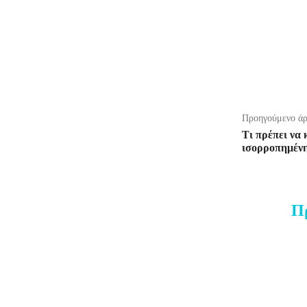
Προηγούμενο ά
Τι πρέπει να 
ισορροπημένη
Π