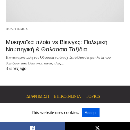
ΠΟΛΙΤΙΣΜΟΣ
Μυκηναϊκά πλοία vs Βίκινγκς: Πολεμική
Ναυπηγική & Θαλάσσια Ταξίδια
Η αναπαράσταση του Οδυσσέα να διασχίζει θάλασσες με πλοία που
θυμίζουν τους Βίκινγκς, όπως ίσως…
3 ώρες ago
ΔΙΑΦΗΜΙΣΗ
ΕΠΙΚΟΙΝΩΝΙΑ
TOPICS
This website uses cookies.
Accept
All Rights Reserved
View Non-AMP Version