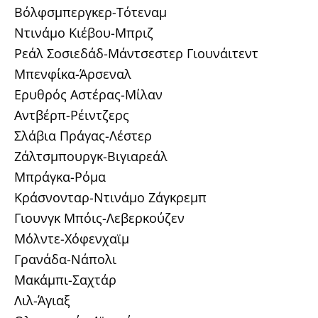
Βόλφσμπεργκερ-Τότεναμ
Ντινάμο Κιέβου-Μπριζ
Ρεάλ Σοσιεδάδ-Μάντσεστερ Γιουνάιτεντ
Μπενφίκα-Άρσεναλ
Ερυθρός Αστέρας-Μίλαν
Αντβέρπ-Ρέιντζερς
Σλάβια Πράγας-Λέστερ
Ζάλτσμπουργκ-Βιγιαρεάλ
Μπράγκα-Ρόμα
Κράσνονταρ-Ντινάμο Ζάγκρεμπ
Γιουνγκ Μπόις-Λεβερκούζεν
Μόλντε-Χόφενχαϊμ
Γρανάδα-Νάπολι
Μακάμπι-Σαχτάρ
Λιλ-Άγιαξ