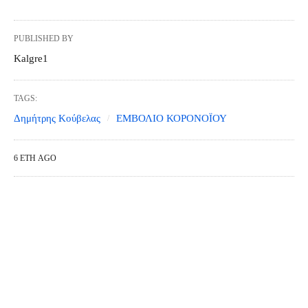
PUBLISHED BY
Kalgre1
TAGS:
Δημήτρης Κούβελας
ΕΜΒΟΛΙΟ ΚΟΡΟΝΟΪΟΥ
6 ΈΤΗ AGO