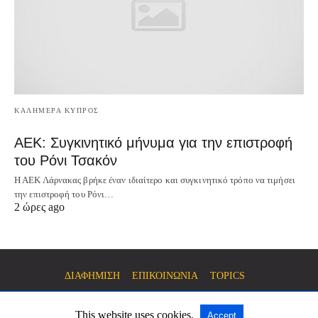
ΚΑΛΗΜΕΡΑ ΚΥΠΡΟΣ
ΑΕΚ: Συγκινητικό μήνυμα για την επιστροφή
του Ρόνι Τσακόν
Η ΑΕΚ Λάρνακας βρήκε έναν ιδιαίτερο και συγκινητικό τρόπο να τιμήσει
την επιστροφή του Ρόνι…
2 ώρες ago
ΔΙΑΦΗΜΙΣΗ
ΕΠΙΚΟΙΝΩΝΙΑ
TOPICS
This website uses cookies.
Accept
All Rights Reserved
View Non-AMP Version